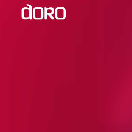
Dein Besuch
Der Club
Aufenthalt buchen
Doro im JOYclub
Warenkorb